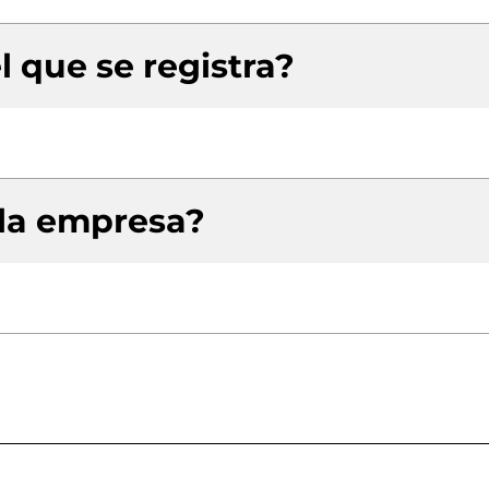
l que se registra?
 la empresa?