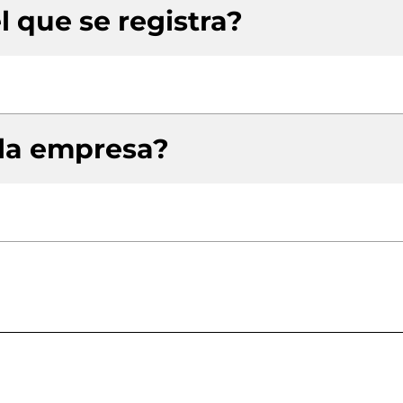
l que se registra?
 la empresa?