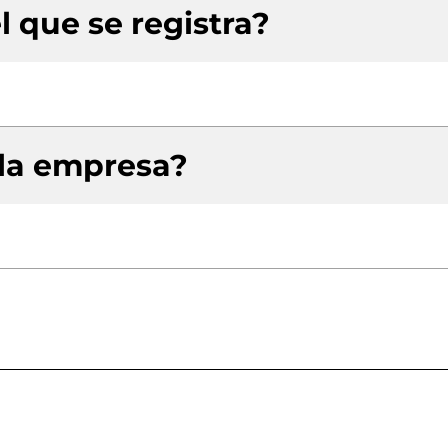
l que se registra?
 la empresa?