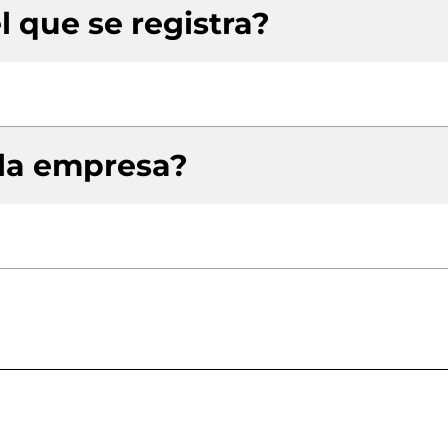
l que se registra?
 la empresa?