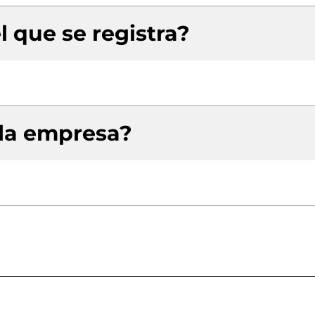
l que se registra?
 la empresa?