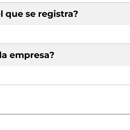
l que se registra?
 la empresa?