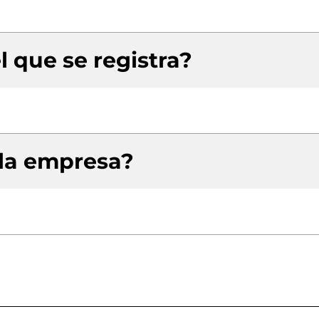
l que se registra?
 la empresa?