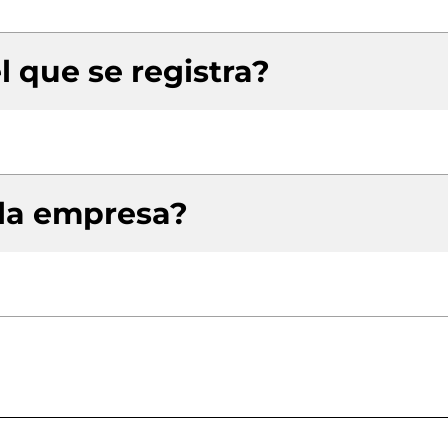
l que se registra?
 la empresa?