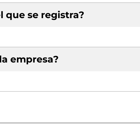
l que se registra?
 la empresa?