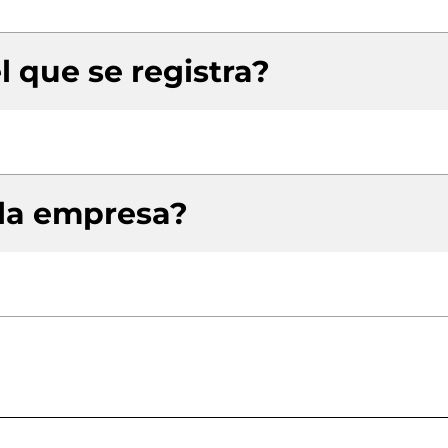
l que se registra?
 la empresa?