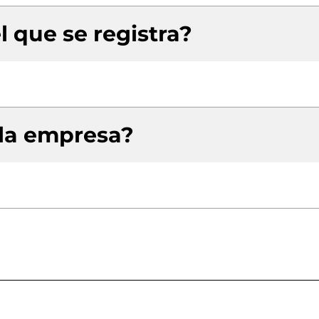
l que se registra?
 la empresa?