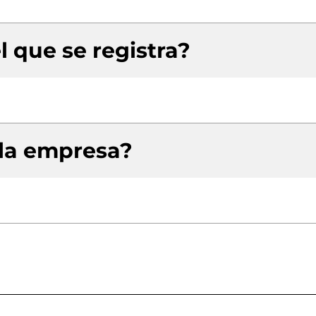
l que se registra?
 la empresa?