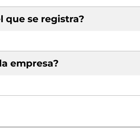
l que se registra?
 la empresa?