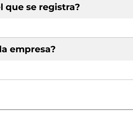
l que se registra?
 la empresa?