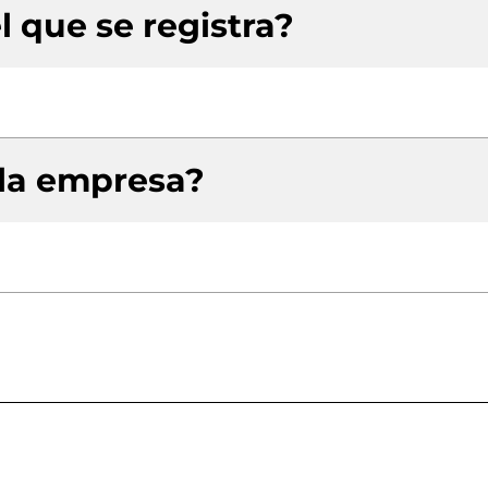
l que se registra?
 la empresa?