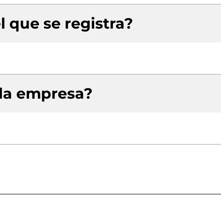
l que se registra?
 la empresa?