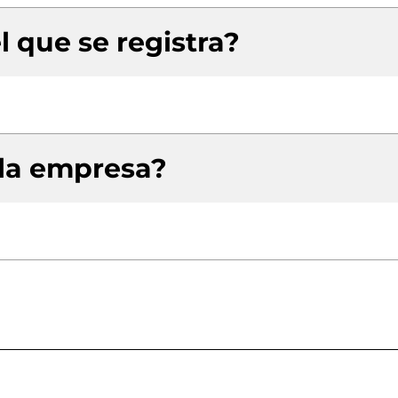
l que se registra?
 la empresa?