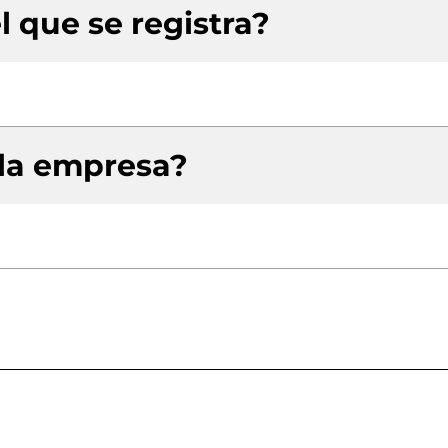
l que se registra?
 la empresa?