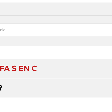
FA S EN C
?