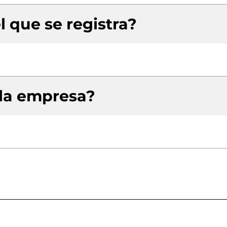
l que se registra?
 la empresa?