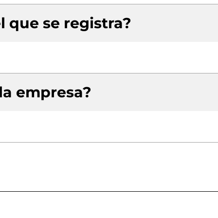
l que se registra?
 la empresa?