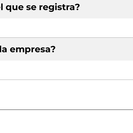
l que se registra?
 la empresa?