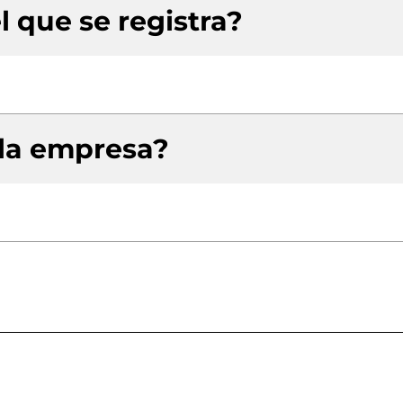
l que se registra?
 la empresa?