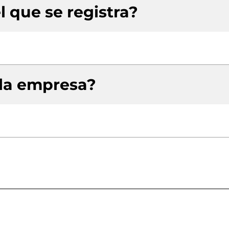
l que se registra?
 la empresa?