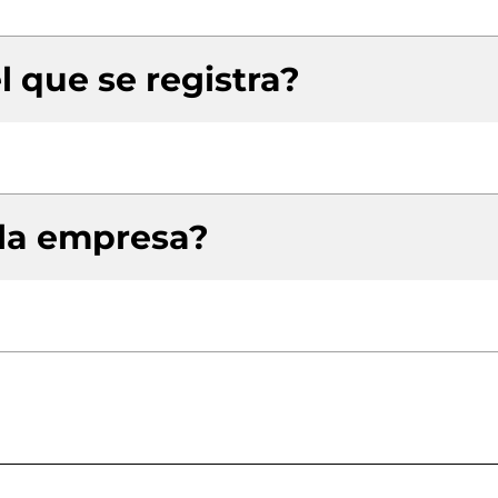
l que se registra?
 la empresa?