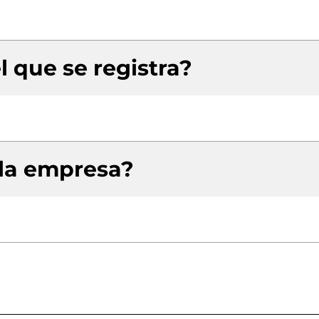
l que se registra?
 la empresa?