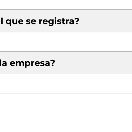
l que se registra?
 la empresa?