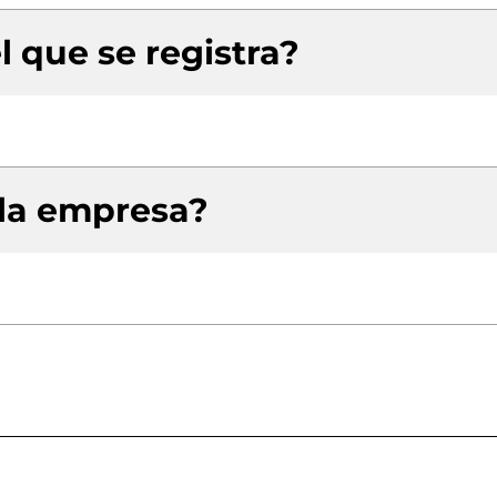
l que se registra?
 la empresa?