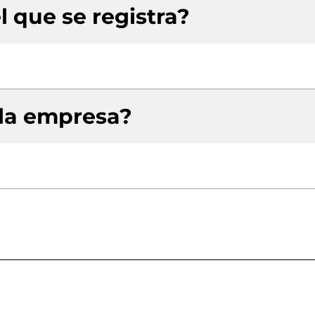
l que se registra?
 la empresa?