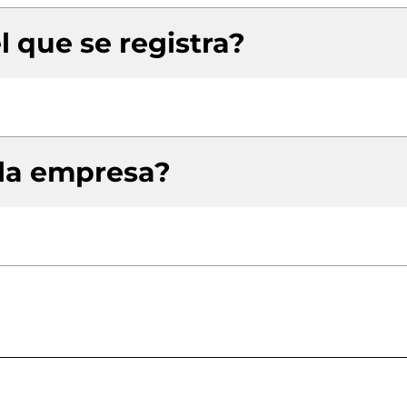
l que se registra?
 la empresa?