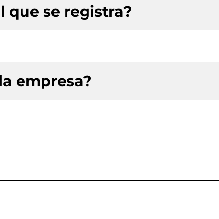
l que se registra?
 la empresa?