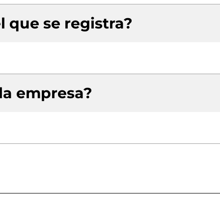
l que se registra?
 la empresa?