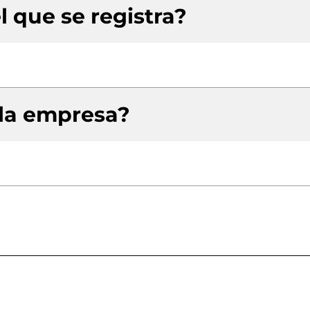
l que se registra?
 la empresa?