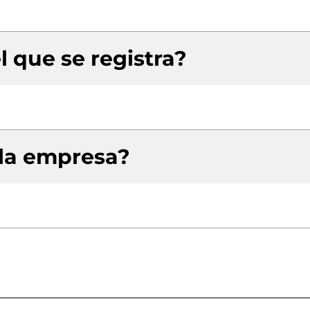
l que se registra?
 la empresa?