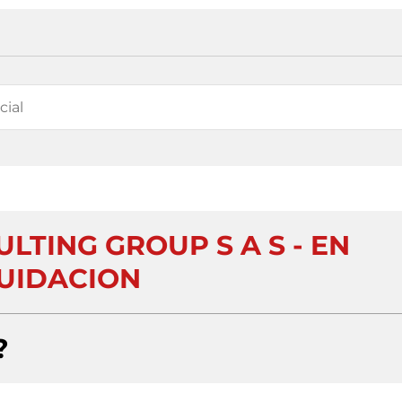
LTING GROUP S A S - EN
UIDACION
?