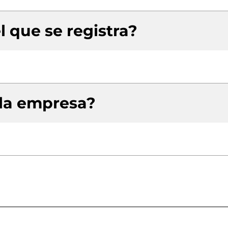
l que se registra?
 la empresa?