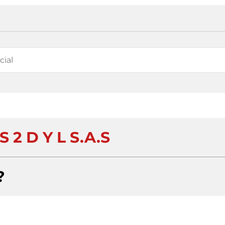
 2 D Y L S.A.S
?