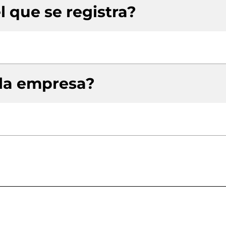
l que se registra?
 la empresa?