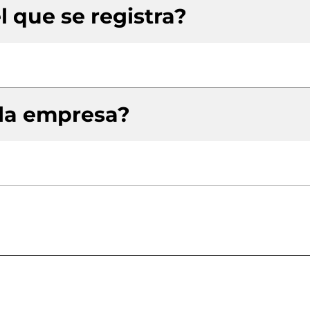
l que se registra?
 la empresa?