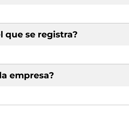
l que se registra?
 la empresa?