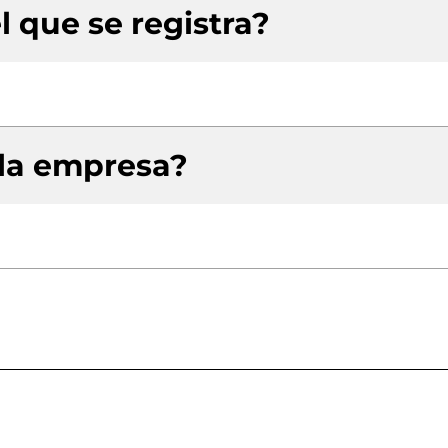
l que se registra?
 la empresa?