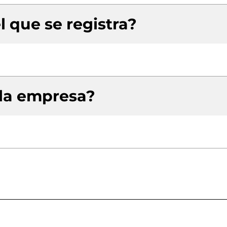
l que se registra?
 la empresa?