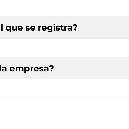
l que se registra?
 la empresa?