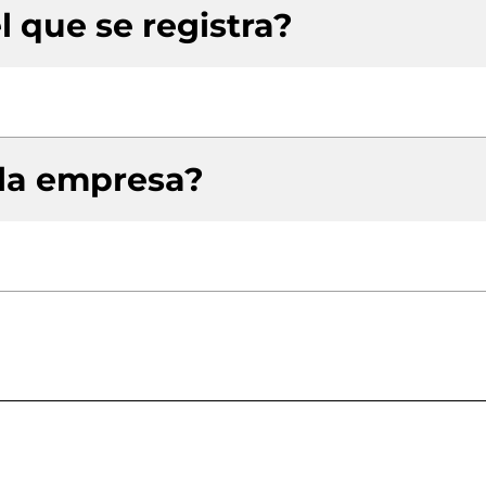
l que se registra?
 la empresa?