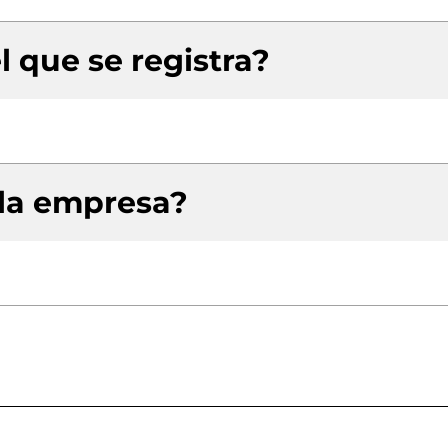
l que se registra?
 la empresa?