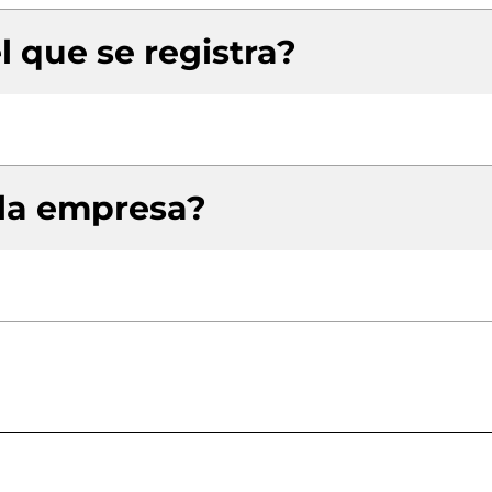
l que se registra?
 la empresa?