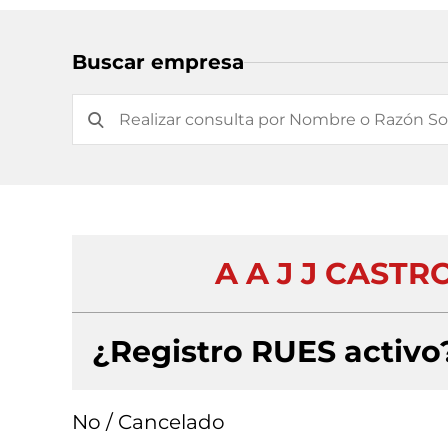
Buscar empresa
A A J J CASTR
¿Registro RUES activo
No / Cancelado