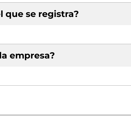
l que se registra?
 la empresa?