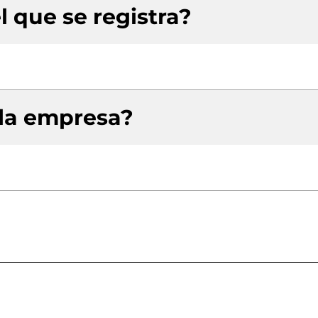
l que se registra?
 la empresa?