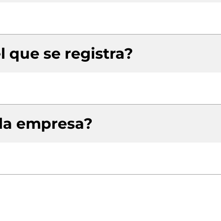
l que se registra?
 la empresa?