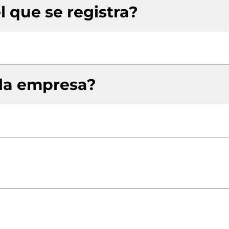
l que se registra?
 la empresa?