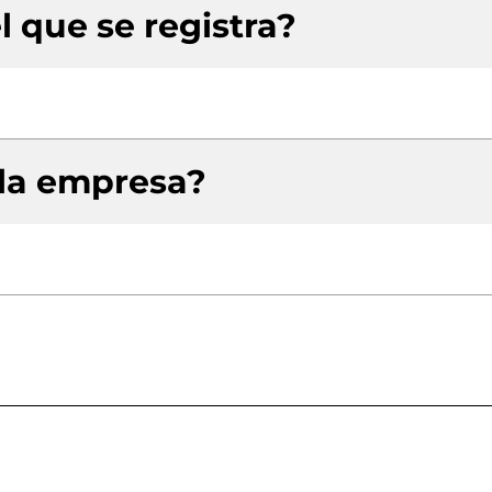
l que se registra?
 la empresa?