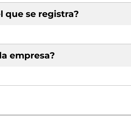
l que se registra?
 la empresa?