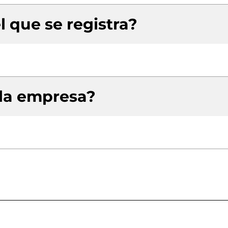
l que se registra?
 la empresa?